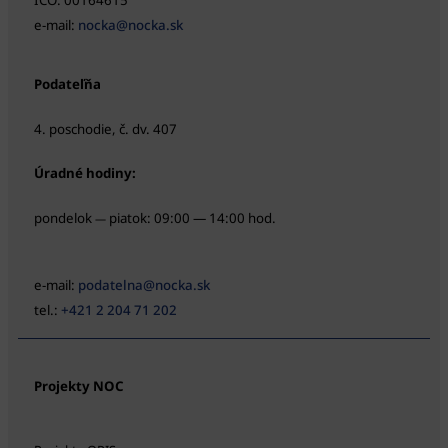
IČO: 00164615
e-mail:
nocka@nocka.sk
Podateľňa
4. poschodie, č. dv. 407
Úradné hodiny:
pondelok
piatok: 09:00 — 14:00 hod.
—
e-mail:
podatelna@nocka.sk
tel.:
+421 2 204 71 202
Projekty NOC