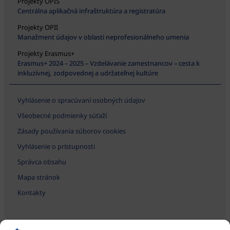
Projekty OPIS
Centrálna aplikačná infraštruktúra a registratúra
Projekty OPII
Manažment údajov v oblasti neprofesionálneho umenia
Projekty Erasmus+
Erasmus+ 2024 – 2025 – Vzdelávanie zamestnancov – cesta k
inkluzívnej, zodpovednej a udržateľnej kultúre
Vyhlásenie o spracúvaní osobných údajov
Všeobecné podmienky súťaží
Zásady používania súborov cookies
Vyhlásenie o prístupnosti
Správca obsahu
Mapa stránok
Kontakty