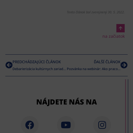
Tento článok bol zverejnený 30. 5. 2022.
na začiatok
PREDCHÁDZAJÚCI ČLÁNOK
ĎALŠÍ ČLÁNOK
Debarierizácia kultúrnych zariadení
Pozvánka na webinár: Ako pracovať s vlastnými emóciami?
NÁJDETE NÁS NA