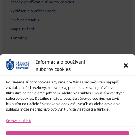
Zásady používania súborov cookies
Vyhlásenie o prístupnosti
Správca obsahu
Mapa stránok
Kontakty
Informácia o používaní
súborov cookies
Používame súbory cookies aby sme pre Vás zabezpečili ten najlepší
zážitok z našich webových stránok aj pri ich opakovanej návšteve.
Kliknutím na tlačidlo “Prijať” nám udelíte Váš súhlas s použitím všetkých
Národné osvetové centrum je štátna príspevková organizácia
Ministerstva kultúry SR
súborov cookies. Detailne môžete použitie súborov cookies nastaviť
kliknutím na tlačidlo "Nastavenie cookies". Nesúhlas alebo odvolanie
súhlasu môže nepriaznivo ovplyvniť určité vlastnosti a funkcie.
Správa služieb