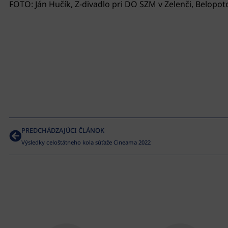
FOTO: Ján Hučík, Z-divadlo pri DO SZM v Zelenči, Belopo
PREDCHÁDZAJÚCI ČLÁNOK
Výsledky celoštátneho kola súťaže Cineama 2022