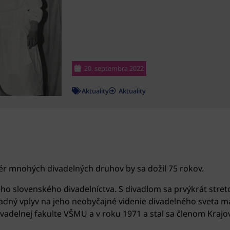
20. septembra 2022
Aktuality
Aktuality
isér mnohých divadelných druhov by sa dožil 75 rokov.
o slovenského divadelníctva. S divadlom sa prvýkrát stret
adný vplyv na jeho neobyčajné videnie divadelného sveta m
delnej fakulte VŠMU a v roku 1971 a stal sa členom Krajov