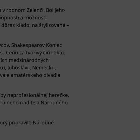
o v rodnom Zelenči. Bol jeho
hopnosti a možnosti
 dôraz kládol na štylizované –
ovcov, Shakespearov Koniec
– Cenu za tvorivý čin roka).
ejších medzinárodných
u, Juhoslávii, Nemecku,
ivale amatérskeho divadla
orby neprofesionálnej herečke,
nerálneho riaditeľa Národného
torý pripravilo Národné