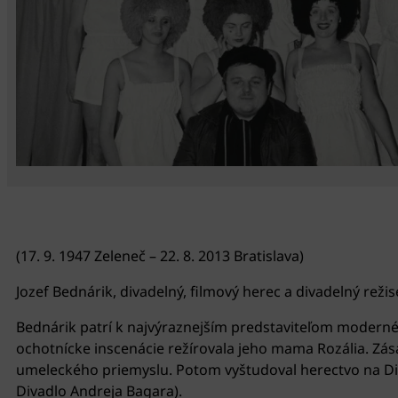
(17. 9. 1947 Zeleneč – 22. 8. 2013 Bratislava)
Jozef Bednárik, divadelný, filmový herec a divadelný rež
Bednárik patrí k najvýraznejším predstaviteľom modernéh
ochotnícke inscenácie režírovala jeho mama Rozália. Zás
umeleckého priemyslu. Potom vyštudoval herectvo na Diva
Divadlo Andreja Bagara).