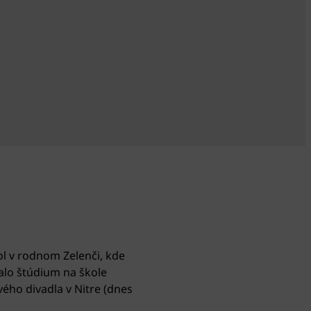
ol v rodnom Zelenči, kde
alo štúdium na škole
ého divadla v Nitre (dnes