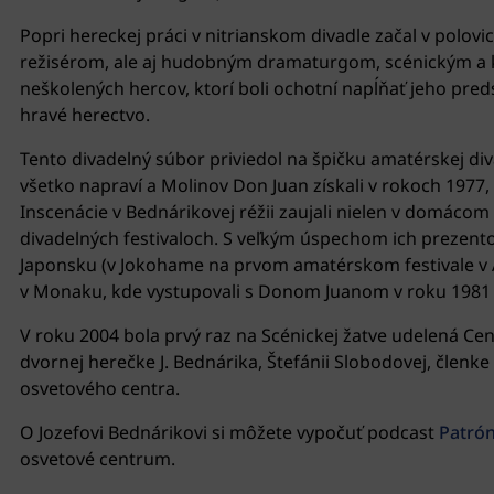
Popri hereckej práci v nitrianskom divadle začal v polov
režisérom, ale aj hudobným dramaturgom, scénickým a 
neškolených hercov, ktorí boli ochotní napĺňať jeho pred
hravé herectvo.
Tento divadelný súbor priviedol na špičku amatérskej d
všetko napraví a Molinov Don Juan získali v rokoch 1977, 
Inscenácie v Bednárikovej réžii zaujali nielen v domáco
divadelných festivaloch. S veľkým úspechom ich prezent
Japonsku (v Jokohame na prvom amatérskom festivale v Áz
v Monaku, kde vystupovali s Donom Juanom v roku 1981
V roku 2004 bola prvý raz na Scénickej žatve udelená Cen
dvornej herečke J. Bednárika, Štefánii Slobodovej, členk
osvetového centra.
O Jozefovi Bednárikovi si môžete vypočuť podcast
Patrón
osvetové centrum.