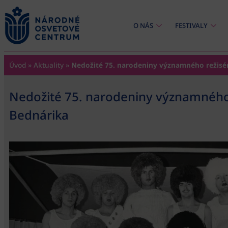
content
O NÁS
FESTIVALY
Úvod
»
Aktuality
»
Nedožité 75. narodeniny významného režisér
Nedožité 75. narodeniny významného 
Bednárika