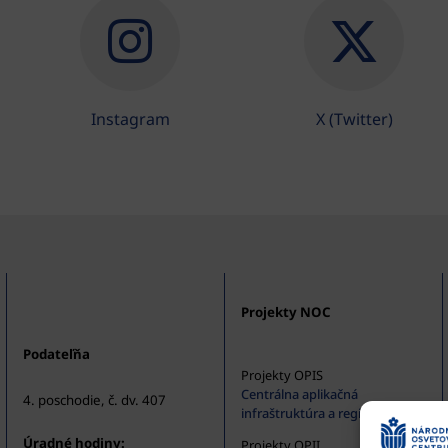
Instagram
X (Twitter)
Projekty NOC
Podateľňa
Projekty OPIS
Centrálna aplikačná
4. poschodie, č. dv. 407
infraštruktúra a registratúra
Úradné hodiny:
Projekty OPII