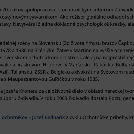
ici 70. rokov spolupracovať s ochotníckym súborom Z-divadl
kostýmovým výtvarníkom. Ako režisér geniálne odhadol sc
stavy. Nevytváral žiadne dôkladné psychologické kresby, ale
ivadelnej scény na Slovensku (Zo života hmyzu bratov Čapk
1978 a 1980 na Scénickej žatve v Martine najvyššie ocenenie 
m slovenskom ochotníckom prostredí, ale aj na najprestížn
ovali na Jiráskovom Hronove, v Maďarsku, Rakúsku, Bulharsk
ii), Taliansku, ZSSR a Belgicku a dvakrát na Svetovom fest
 a s Maupassantovou Guľôčkou v roku 1985.
a Jozefa Kronera za celoživotné dielo v oblasti hereckej tv
e súboru Z-divadla. V roku 2003 Z-divadlo dostalo Poctu ge
 ochotníkov – Jozef Bednárik
z cyklu Ochotnícke príbehy, k