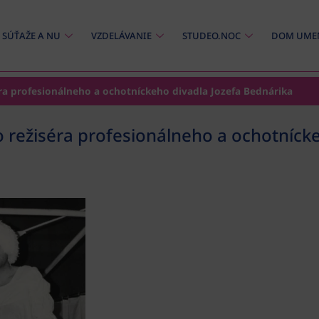
SÚŤAŽE A NU
VZDELÁVANIE
STUDEO.NOC
DOM UME
a profesionálneho a ochotníckeho divadla Jozefa Bednárika
režiséra profesionálneho a ochotnícke