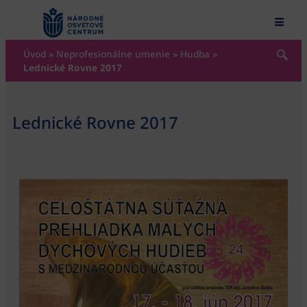
content
Úvod
»
Neprofesionálne umenie
»
Hudba
»
Lednické Rovne 2017
Lednické Rovne 2017