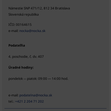
Námestie SNP 471/12, 812 34 Bratislava
Slovenská republika
IČO: 00164615
e-mail:
nocka@nocka.sk
Podateľňa
4. poschodie, č. dv. 407
Úradné hodiny:
pondelok
piatok: 09:00 — 14:00 hod.
—
e-mail:
podatelna@nocka.sk
tel.:
+421 2 204 71 202