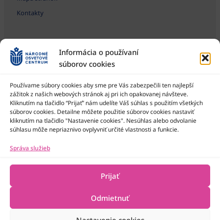
Kontakty
Informácia o používaní
súborov cookies
Používame súbory cookies aby sme pre Vás zabezpečili ten najlepší
zážitok z našich webových stránok aj pri ich opakovanej návšteve.
Kliknutím na tlačidlo “Prijať” nám udelíte Váš súhlas s použitím všetkých
Národné osvetové centrum je štátna príspevková organizácia
Ministerstva kultúry SR
súborov cookies. Detailne môžete použitie súborov cookies nastaviť
kliknutím na tlačidlo "Nastavenie cookies". Nesúhlas alebo odvolanie
súhlasu môže nepriaznivo ovplyvniť určité vlastnosti a funkcie.
Správa služieb
Prijať
Odmietnuť
Nastavenie cookies