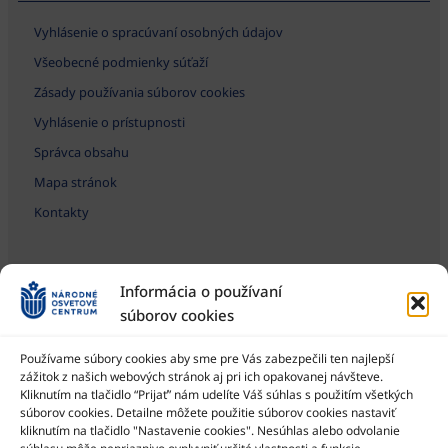
Vyhlásenie o spracúvaní osobných údajov
Všeobecné podmienky súťaží
Zásady používania súborov cookies
Vyhlásenie o prístupnosti
Správca obsahu
Mapa stránok
Kontakty
Informácia o používaní
súborov cookies
Používame súbory cookies aby sme pre Vás zabezpečili ten najlepší
zážitok z našich webových stránok aj pri ich opakovanej návšteve.
Kliknutím na tlačidlo “Prijať” nám udelíte Váš súhlas s použitím všetkých
Národné osvetové centrum je štátna príspevková organizácia
Ministerstva kultúry SR
súborov cookies. Detailne môžete použitie súborov cookies nastaviť
kliknutím na tlačidlo "Nastavenie cookies". Nesúhlas alebo odvolanie