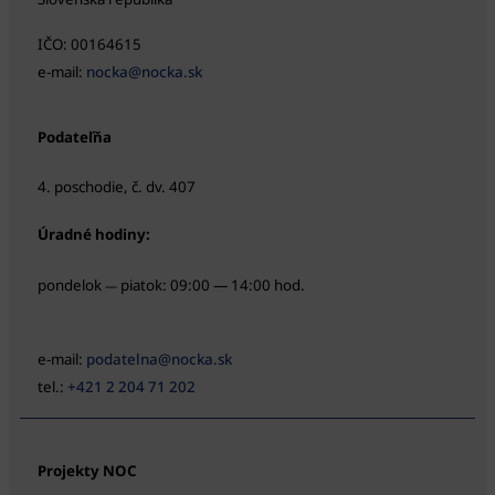
IČO: 00164615
e-mail:
nocka@nocka.sk
Podateľňa
4. poschodie, č. dv. 407
Úradné hodiny:
pondelok
piatok: 09:00 — 14:00 hod.
—
e-mail:
podatelna@nocka.sk
tel.:
+421 2 204 71 202
Projekty NOC