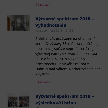
Čítať viac »
Výtvarné spektrum 2018 –
vyhodnotenie
18. septembra 2018
21:38
Srdečne vás pozývame na slávnostnú
vernisáž výstavy 55. ročníka celoštátnej
postupovej súťaže neprofesionálnej
výtvarnej tvorby VÝTVARNÉ SPEKTRUM
2018 dňa 7. 9. 2018 o 17.00 h v
priestoroch Dubnického múzea v
Dubnici nad Váhom. Rozborový seminár
k výstave
Čítať viac »
Výtvarné spektrum 2018 –
výsledková listina