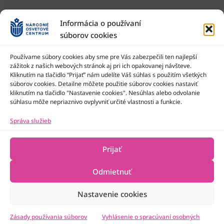
Informácia o používaní
súborov cookies
Používame súbory cookies aby sme pre Vás zabezpečili ten najlepší
zážitok z našich webových stránok aj pri ich opakovanej návšteve.
Kliknutím na tlačidlo “Prijať” nám udelíte Váš súhlas s použitím všetkých
Národné osvetové centrum je štátna príspevková organizácia
Ministerstva kultúry SR
súborov cookies. Detailne môžete použitie súborov cookies nastaviť
kliknutím na tlačidlo "Nastavenie cookies". Nesúhlas alebo odvolanie
súhlasu môže nepriaznivo ovplyvniť určité vlastnosti a funkcie.
Správa služieb
Prijať
Odmietnuť
Nastavenie cookies
2022-2026 © Národné osvetové centrum
Všetky práva vyhradené
Technická podpora
Zásady používania súborov
Vyhlásenie o spracúvaní osobných