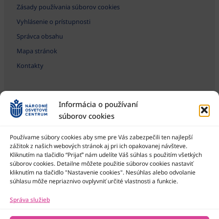
Zásady používania súborov cookies
Vyhlásenie o prístupnosti
Správca obsahu
Mapa stránok
Kontakty
Informácia o používaní
súborov cookies
Používame súbory cookies aby sme pre Vás zabezpečili ten najlepší
zážitok z našich webových stránok aj pri ich opakovanej návšteve.
Kliknutím na tlačidlo “Prijať” nám udelíte Váš súhlas s použitím všetkých
Národné osvetové centrum je štátna príspevková organizácia
Ministerstva kultúry SR
súborov cookies. Detailne môžete použitie súborov cookies nastaviť
kliknutím na tlačidlo "Nastavenie cookies". Nesúhlas alebo odvolanie
súhlasu môže nepriaznivo ovplyvniť určité vlastnosti a funkcie.
Správa služieb