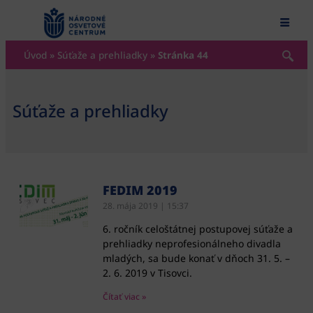
content
Úvod
»
Súťaže a prehliadky
»
Stránka 44
Súťaže a prehliadky
FEDIM 2019
28. mája 2019
15:37
6. ročník celoštátnej postupovej súťaže a
prehliadky neprofesionálneho divadla
mladých, sa bude konať v dňoch 31. 5. –
2. 6. 2019 v Tisovci.
Čítať viac »