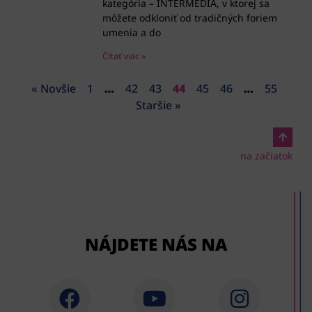
kategória – INTERMÉDIÁ, v ktorej sa
môžete odkloniť od tradičných foriem
umenia a do
Čítať viac »
« Novšie
1
…
42
43
44
45
46
…
55
Staršie »
na začiatok
NÁJDETE NÁS NA