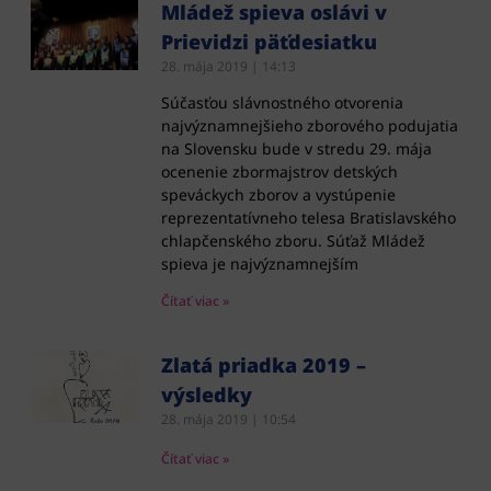
Mládež spieva oslávi v
Prievidzi päťdesiatku
28. mája 2019
14:13
Súčasťou slávnostného otvorenia
najvýznamnejšieho zborového podujatia
na Slovensku bude v stredu 29. mája
ocenenie zbormajstrov detských
speváckych zborov a vystúpenie
reprezentatívneho telesa Bratislavského
chlapčenského zboru. Súťaž Mládež
spieva je najvýznamnejším
Čítať viac »
Zlatá priadka 2019 –
výsledky
28. mája 2019
10:54
Čítať viac »