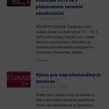
musicale 2019 sa v
plánovanom termíne
neuskutoční
17. apríla 2019
10:29
DÔLEŽITÝ OZNAM: Celoštátne kolo
súťaže, ktoré sa malo konať 17. – 18. 5.
2019 v Rimavskej Sobote, sa v tomto
termíne neuskutoční. Dôvodom je
rozhodnutie Mestského kultúrneho
strediska v Rimavskej Sobote,
Čítať viac »
Výzva pre neprofesionálnych
umelcov
11. apríla 2019
16:55
Príďte nám ukázať svoju kreativitu a
talent do súťaže Výtvarné spektrum!
Tento rok vyhlasujeme aj špeciálnu