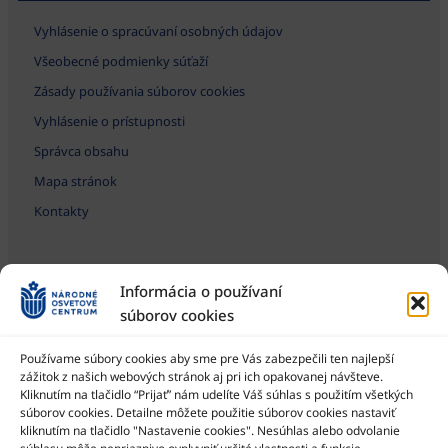
Vyhlásenie o spracúvaní osobných údajov
Všeobecné podmienky súťaží
Zásady používania súborov cookies
Vyhlásenie o prístupnosti
Správca obsahu
Mapa stránok
Kontakty
Informácia o používaní
súborov cookies
Používame súbory cookies aby sme pre Vás zabezpečili ten najlepší
zážitok z našich webových stránok aj pri ich opakovanej návšteve.
Kliknutím na tlačidlo “Prijať” nám udelíte Váš súhlas s použitím všetkých
Národné osvetové centrum je štátna príspevková organizácia
Ministerstva kultúry SR
súborov cookies. Detailne môžete použitie súborov cookies nastaviť
kliknutím na tlačidlo "Nastavenie cookies". Nesúhlas alebo odvolanie