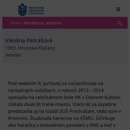
content
Úvod
»
Petrášová, Viktória
Viktória Petrášová
1993, Hronské Kľačany
herečka
Pod vedením R. Jurčovej sa zúčastňovala na
recitačných súťažiach, v rokoch 2013 – 2014
vystúpila na celoštátnom kole HK v Dolnom Kubíne,
získala dvakrát tretie miesto. Viackrát sa úspešne
predstavila aj na súťaži ZUŠ Prednášam, teda som v
Kremnici. Študovala herectvo na VŠMU. Účinkuje
ako herečka v slobodnom povolaní v SND a tiež v