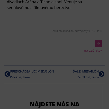
divadlách Aréna a Ticho a spol. Venuje sa
seriálovému a filmovému herectvu.
Tento medailón bol zverejnený 9. 12. 2024.
na začiatok
PREDCHÁDZAJÚCI MEDAILÓN
ĎALŠÍ MEDAILÓN
Pelešová, Janka
Petráková, Linda
NÁJDETE NÁS NA