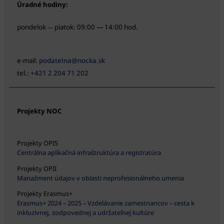
Úradné hodiny:
pondelok
piatok: 09:00 — 14:00 hod.
—
e-mail:
podatelna@nocka.sk
tel.:
+421 2 204 71 202
Projekty NOC
Projekty OPIS
Centrálna aplikačná infraštruktúra a registratúra
Projekty OPII
Manažment údajov v oblasti neprofesionálneho umenia
Projekty Erasmus+
Erasmus+ 2024 – 2025 – Vzdelávanie zamestnancov – cesta k
inkluzívnej, zodpovednej a udržateľnej kultúre