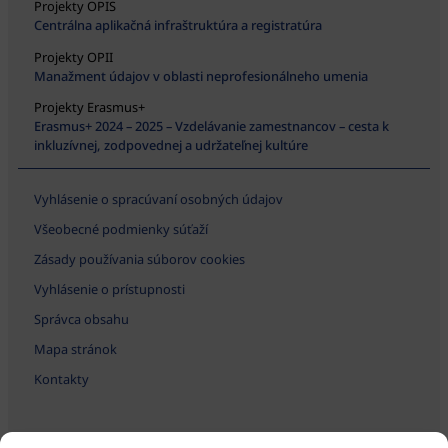
Projekty OPIS
Centrálna aplikačná infraštruktúra a registratúra
Projekty OPII
Manažment údajov v oblasti neprofesionálneho umenia
Projekty Erasmus+
Erasmus+ 2024 – 2025 – Vzdelávanie zamestnancov – cesta k
inkluzívnej, zodpovednej a udržateľnej kultúre
Vyhlásenie o spracúvaní osobných údajov
Všeobecné podmienky súťaží
Zásady používania súborov cookies
Vyhlásenie o prístupnosti
Správca obsahu
Mapa stránok
Kontakty