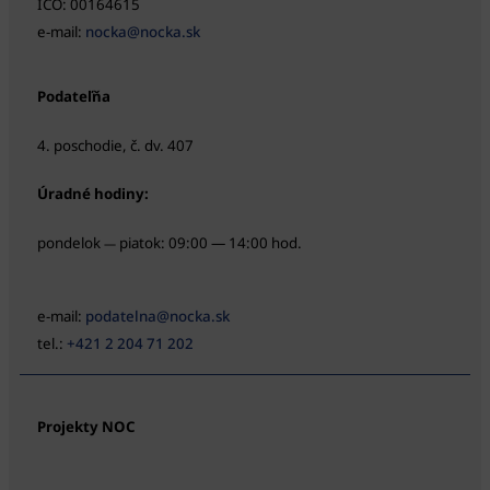
IČO: 00164615
e-mail:
nocka@nocka.sk
Podateľňa
4. poschodie, č. dv. 407
Úradné hodiny:
pondelok
piatok: 09:00 — 14:00 hod.
—
e-mail:
podatelna@nocka.sk
tel.:
+421 2 204 71 202
Projekty NOC