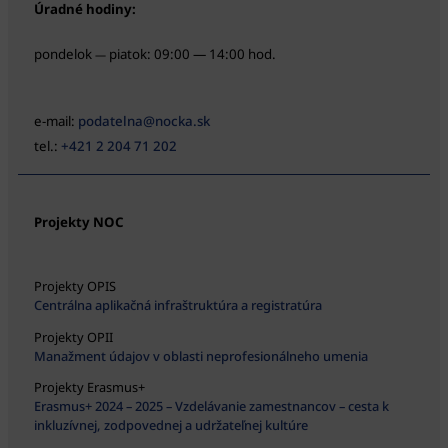
Úradné hodiny:
pondelok
piatok: 09:00 — 14:00 hod.
—
e-mail:
podatelna@nocka.sk
tel.:
+421 2 204 71 202
Projekty NOC
Projekty OPIS
Centrálna aplikačná infraštruktúra a registratúra
Projekty OPII
Manažment údajov v oblasti neprofesionálneho umenia
Projekty Erasmus+
Erasmus+ 2024 – 2025 – Vzdelávanie zamestnancov – cesta k
inkluzívnej, zodpovednej a udržateľnej kultúre