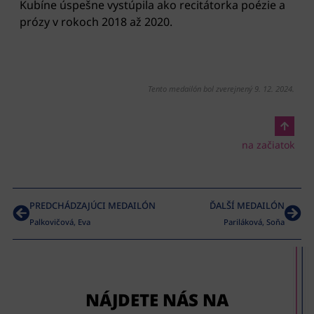
Kubíne úspešne vystúpila ako recitátorka poézie a
prózy v rokoch 2018 až 2020.
Tento medailón bol zverejnený 9. 12. 2024.
na začiatok
PREDCHÁDZAJÚCI MEDAILÓN
ĎALŠÍ MEDAILÓN
Palkovičová, Eva
Pariláková, Soňa
NÁJDETE NÁS NA