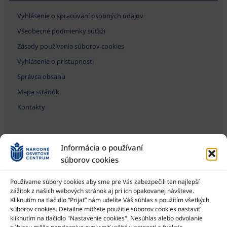
Vyhlásenie o spracúvaní osobných údajov
Všeobecné podmienky súťaží
Zásady používania súborov cookies
Vyhlásenie o prístupnosti
Správca obsahu
Mapa stránok
Kontakty
Informácia o používaní
súborov cookies
Používame súbory cookies aby sme pre Vás zabezpečili ten najlepší
zážitok z našich webových stránok aj pri ich opakovanej návšteve.
Kliknutím na tlačidlo “Prijať” nám udelíte Váš súhlas s použitím všetkých
Národné osvetové centrum je štátna príspevková organizácia
Ministerstva kultúry SR
súborov cookies. Detailne môžete použitie súborov cookies nastaviť
kliknutím na tlačidlo "Nastavenie cookies". Nesúhlas alebo odvolanie