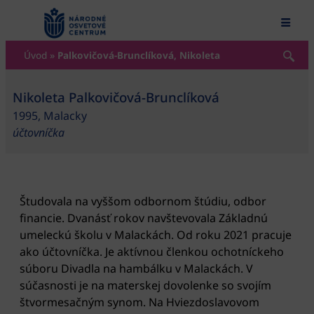
content
Úvod
»
Palkovičová-Brunclíková, Nikoleta
Nikoleta Palkovičová-Brunclíková
1995, Malacky
účtovníčka
Študovala na vyššom odbornom štúdiu, odbor
financie. Dvanásť rokov navštevovala Základnú
umeleckú školu v Malackách. Od roku 2021 pracuje
ako účtovníčka. Je aktívnou členkou ochotníckeho
súboru Divadla na hambálku v Malackách. V
súčasnosti je na materskej dovolenke so svojím
štvormesačným synom. Na Hviezdoslavovom