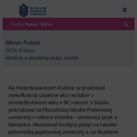
content
Úvod
»
Pukan, Miron
Miron Pukan
1979, Prešov
literárny a divadelný vedec, estetik
Na Hviezdoslavovom Kubíne sa predstavil
niekoľkokrát úspešne ako recitátor v
stredoškolskom veku v 90. rokoch. V štúdiu
pokračoval na Filozofickej fakulte Prešovskej
univerzity v odbore estetika – slovenský jazyk a
literatúra. Absolvoval študijný pobyt na Fakulte
polonistiky Jagelovskej univerzity a na Akadémii