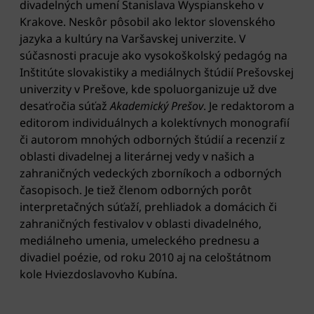
divadelných umení Stanislava Wyspianskeho v
Krakove. Neskôr pôsobil ako lektor slovenského
jazyka a kultúry na Varšavskej univerzite. V
súčasnosti pracuje ako vysokoškolský pedagóg na
Inštitúte slovakistiky a mediálnych štúdií Prešovskej
univerzity v Prešove, kde spoluorganizuje už dve
desaťročia súťaž
Akademický Prešov
. Je redaktorom a
editorom individuálnych a kolektívnych monografií
či autorom mnohých odborných štúdií a recenzií z
oblasti divadelnej a literárnej vedy v našich a
zahraničných vedeckých zborníkoch a odborných
časopisoch. Je tiež členom odborných porôt
interpretačných súťaží, prehliadok a domácich či
zahraničných festivalov v oblasti divadelného,
mediálneho umenia, umeleckého prednesu a
divadiel poézie, od roku 2010 aj na celoštátnom
kole Hviezdoslavovho Kubína.