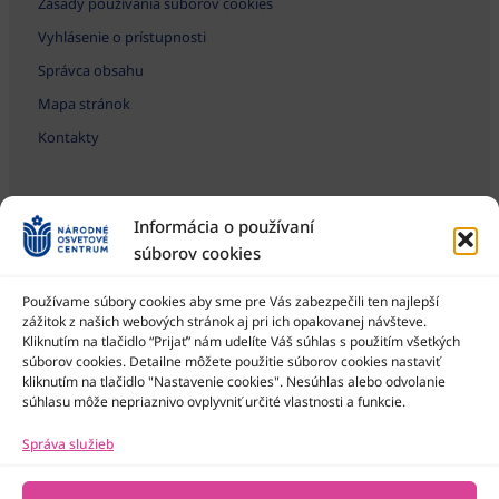
Zásady používania súborov cookies
Vyhlásenie o prístupnosti
Správca obsahu
Mapa stránok
Kontakty
Informácia o používaní
súborov cookies
Používame súbory cookies aby sme pre Vás zabezpečili ten najlepší
zážitok z našich webových stránok aj pri ich opakovanej návšteve.
Kliknutím na tlačidlo “Prijať” nám udelíte Váš súhlas s použitím všetkých
Národné osvetové centrum je štátna príspevková organizácia
Ministerstva kultúry SR
súborov cookies. Detailne môžete použitie súborov cookies nastaviť
kliknutím na tlačidlo "Nastavenie cookies". Nesúhlas alebo odvolanie
súhlasu môže nepriaznivo ovplyvniť určité vlastnosti a funkcie.
Správa služieb