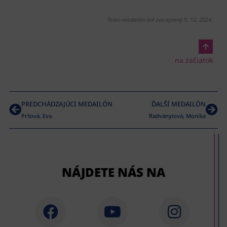
Tento medailón bol zverejnený 9. 12. 2024.
na začiatok
PREDCHÁDZAJÚCI MEDAILÓN
ĎALŠÍ MEDAILÓN
Pršová, Eva
Radványiová, Monika
NÁJDETE NÁS NA