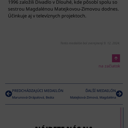
1996 založili Divadlo v Dlouhé, kde pôsobí spolu so
sestrou Magdalénou Matejkovou-Zimovou dodnes.
Účinkuje aj v televíznych projektoch.
Tento medailón bol zverejnený 9. 12. 2024.
na začiatok
PREDCHÁDZAJÚCI MEDAILÓN
ĎALŠÍ MEDAILÓN
Marunová-Drápalová, Beáta
Matejková-Zimová, Magdaléna