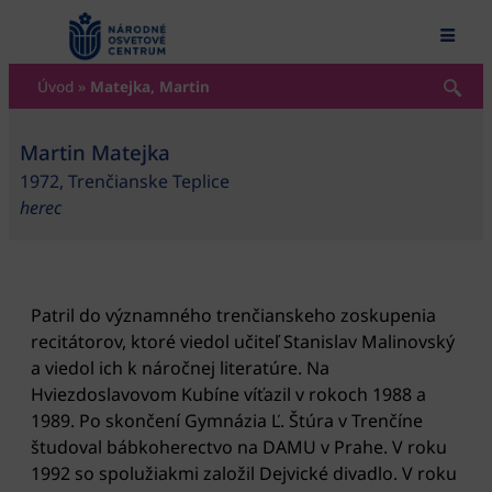
content
Úvod
»
Matejka, Martin
Martin Matejka
1972, Trenčianske Teplice
herec
Patril do významného trenčianskeho zoskupenia
recitátorov, ktoré viedol učiteľ Stanislav Malinovský
a viedol ich k náročnej literatúre. Na
Hviezdoslavovom Kubíne víťazil v rokoch 1988 a
1989. Po skončení Gymnázia Ľ. Štúra v Trenčíne
študoval bábkoherectvo na DAMU v Prahe. V roku
1992 so spolužiakmi založil Dejvické divadlo. V roku