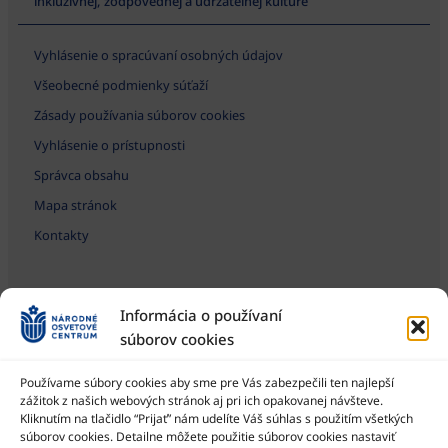
inkluzívnej, zodpovednej a udržateľnej kultúre
Vyhlásenie o spracúvaní osobných údajov
Všeobecné podmienky súťaží
Zásady používania súborov cookies
Vyhlásenie o prístupnosti
Správca obsahu
Mapa stránok
Kontakty
Informácia o používaní
súborov cookies
Používame súbory cookies aby sme pre Vás zabezpečili ten najlepší
zážitok z našich webových stránok aj pri ich opakovanej návšteve.
Kliknutím na tlačidlo “Prijať” nám udelíte Váš súhlas s použitím všetkých
Národné osvetové centrum je štátna príspevková organizácia
Ministerstva kultúry SR
súborov cookies. Detailne môžete použitie súborov cookies nastaviť