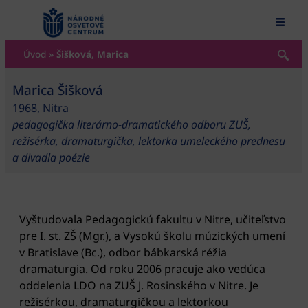
content
Úvod
»
Šišková, Marica
Marica Šišková
1968, Nitra
pedagogička literárno-dramatického odboru ZUŠ,
režisérka, dramaturgička, lektorka umeleckého prednesu
a divadla poézie
Vyštudovala Pedagogickú fakultu v Nitre, učiteľstvo
pre I. st. ZŠ (Mgr.), a Vysokú školu múzických umení
v Bratislave (Bc.), odbor bábkarská réžia
dramaturgia. Od roku 2006 pracuje ako vedúca
oddelenia LDO na ZUŠ J. Rosinského v Nitre. Je
režisérkou, dramaturgičkou a lektorkou