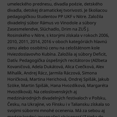
umeleckého prednesu, divadla poézie, detského
divadla, detskej dramatickej tvorivosti. Je školiacou
pedagogičkou študentov PP UKF v Nitre. Založila
divadelný súbor Rámus vo Vinodole a súbory
Zasesmelendve, Slúchadlo, Drim na ZUŠ J.
Rosinského v Nitre, s ktorými získala v rokoch 2006,
2010, 2011, 2014, 2016 v oboch kategóriách hlavnú
cenu alebo osobitnú cenu na celoštátnom kole
Hviezdoslavovho Kubína. Založila aj súbory Deficit,
Datív. Pedagogička úspešných recitátorov (Alžbeta
Kovaničová, Adela Dukátová, Alica Cvečková, Alex
Mihalík, Andrej Rácz, Jarmila Ráczová, Simona
Horičková, Martina Herichová, Ondrej Spišák, Jakub
Szöke, Martin Spišák, Hana Hvozdíková, Margaréta
Hvozdíková). Na celoslovenských aj
medzinárodných divadelných festivaloch v Poľsku,
Česku, na Ukrajine, vo Fínsku i v Taliansku získala so
svojimi súbormi mnohé ocenenia. Má za sebou aj
medzinárodnú inscenačnú skúsenosť (Z tieňa do