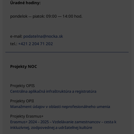
Úradné hodiny:
pondelok
piatok: 09:00 — 14:00 hod.
—
e-mail:
podatelna@nocka.sk
tel.:
+421 2 204 71 202
Projekty NOC
Projekty OPIS
Centrálna aplikačná infraštruktúra a registratúra
Projekty OPII
Manažment údajov v oblasti neprofesionálneho umenia
Projekty Erasmus+
Erasmus+ 2024 – 2025 – Vzdelávanie zamestnancov – cesta k
inkluzívnej, zodpovednej a udržateľnej kultúre