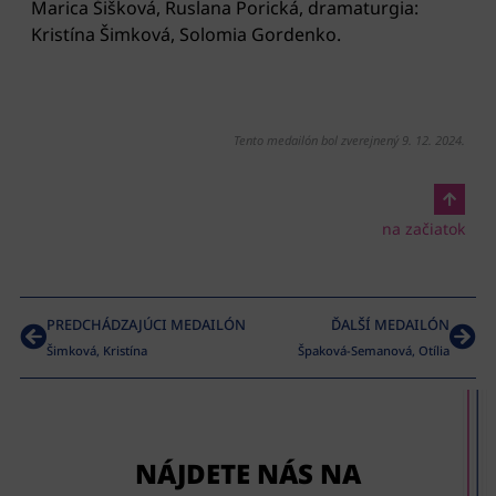
Marica Šišková, Ruslana Porická, dramaturgia:
Kristína Šimková, Solomia Gordenko.
Tento medailón bol zverejnený 9. 12. 2024.
na začiatok
PREDCHÁDZAJÚCI MEDAILÓN
ĎALŠÍ MEDAILÓN
Šimková, Kristína
Špaková-Semanová, Otília
NÁJDETE NÁS NA