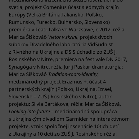
svetla, projekt Comenius účasť siedmych krajín
Európy (Velká Británia,Taliansko, Poľsko,
Rumunsko, Turecko, Bulharsko, Slovensko)
premiéra v Teatr Lalka vo Warzsawe, r. 2012, réžia:
Marica Šiškováô
Vietor v skrini
, projekt dvoch
súborov Divadelného laboratória VidSudnist
z Rivného na Ukrajine a DS Slúchadlo zo ZUŠ J.
Rosinského v Nitre, premiéra na festivale DN 2017,
Synagóga v Nitre, réžia Jurij Paskar, dramaturgia:
Marica Šiškováô
Tradition-roots-identity
,
medzinárodný project Erazmus +, účasť 4
partnerských krajín (Poľsko, Ukrajina, Izrael,
Slovensko – ZUŠ J.Rosinského v Nitre), autor
projektu: Silvia Bartáková, réžia: Marica Šišková,
Looking into future
– medzinárodná spolupráca
s ukrajinským divadlom Garmider na interaktívnom
projekte, vznik spoločnej inscenácie 10tich detí
z Ukrajiny a 10 detí zo ZUŠ J. Rosinského réžia: