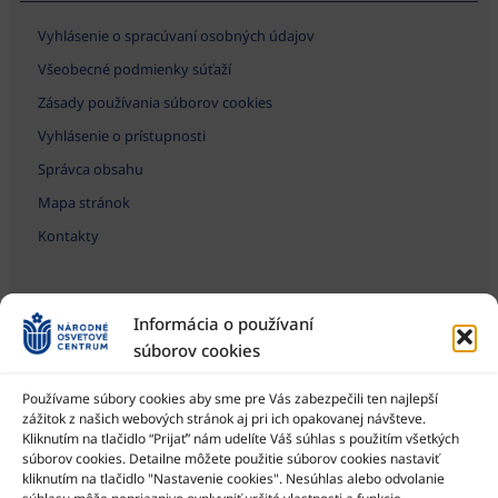
Vyhlásenie o spracúvaní osobných údajov
Všeobecné podmienky súťaží
Zásady používania súborov cookies
Vyhlásenie o prístupnosti
Správca obsahu
Mapa stránok
Kontakty
Informácia o používaní
súborov cookies
Používame súbory cookies aby sme pre Vás zabezpečili ten najlepší
zážitok z našich webových stránok aj pri ich opakovanej návšteve.
Kliknutím na tlačidlo “Prijať” nám udelíte Váš súhlas s použitím všetkých
Národné osvetové centrum je štátna príspevková organizácia
Ministerstva kultúry SR
súborov cookies. Detailne môžete použitie súborov cookies nastaviť
kliknutím na tlačidlo "Nastavenie cookies". Nesúhlas alebo odvolanie