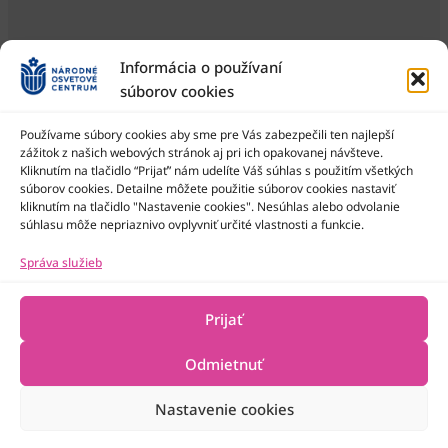
Informácia o používaní
súborov cookies
Používame súbory cookies aby sme pre Vás zabezpečili ten najlepší
zážitok z našich webových stránok aj pri ich opakovanej návšteve.
Kliknutím na tlačidlo “Prijať” nám udelíte Váš súhlas s použitím všetkých
Národné osvetové centrum je štátna príspevková organizácia
Ministerstva kultúry SR
súborov cookies. Detailne môžete použitie súborov cookies nastaviť
kliknutím na tlačidlo "Nastavenie cookies". Nesúhlas alebo odvolanie
súhlasu môže nepriaznivo ovplyvniť určité vlastnosti a funkcie.
Správa služieb
Prijať
Odmietnuť
Nastavenie cookies
2022-2026 © Národné osvetové centrum
Všetky práva vyhradené
Technická podpora