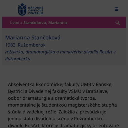
content
Úvod
»
Stančoková, Marianna
Marianna Stančoková
1983, Ružomberok
režisérka, dramaturgička a manažérka divadla RosArt v
Ružomberku
Absolventka Ekonomickej fakulty UMB v Banskej
Bystrici a Divadelnej fakulty VŠMU v Bratislave,
odbor dramaturgia a dramatická tvorba,
momentálne je študentkou magisterského stupňa
štúdia divadelnej réžie. Založila a prevádzkuje
jedinú stálu divadelnú scénu v Ružomberku –
divadlo RosArt, ktoré je dramaturgicky orientované