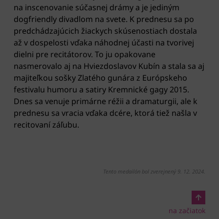
na inscenovanie súčasnej drámy a je jediným
dogfriendly divadlom na svete. K prednesu sa po
predchádzajúcich žiackych skúsenostiach dostala
až v dospelosti vďaka náhodnej účasti na tvorivej
dielni pre recitátorov. To ju opakovane
nasmerovalo aj na Hviezdoslavov Kubín a stala sa aj
majiteľkou sošky Zlatého gunára z Európskeho
festivalu humoru a satiry Kremnické gagy 2015.
Dnes sa venuje primárne réžii a dramaturgii, ale k
prednesu sa vracia vďaka dcére, ktorá tiež našla v
recitovaní záľubu.
Tento medailón bol zverejnený 9. 12. 2024.
na začiatok