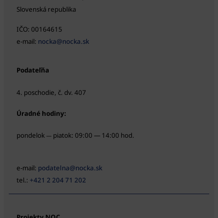
Slovenská republika
IČO: 00164615
e-mail:
nocka@nocka.sk
Podateľňa
4. poschodie, č. dv. 407
Úradné hodiny:
pondelok
piatok: 09:00 — 14:00 hod.
—
e-mail:
podatelna@nocka.sk
tel.:
+421 2 204 71 202
Projekty NOC