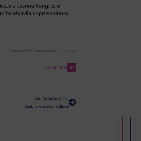
miesto s básňou Kongres o
ubíne objavila v sprievodnom
Tento medailón bol zverejnený 9. 12. 2024.
na začiatok
ĎALŠÍ MEDAILÓN
Daubnerová, Slávka (Sláva)