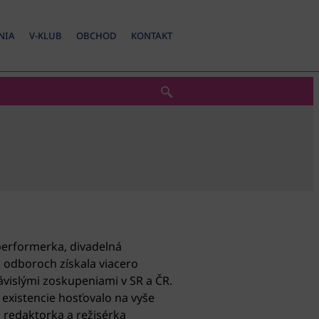
NIA
V-KLUB
OBCHOD
KONTAKT
performerka, divadelná
h odboroch získala viacero
vislými zoskupeniami v SR a ČR.
existencie hosťovalo na vyše
 redaktorka a režisérka