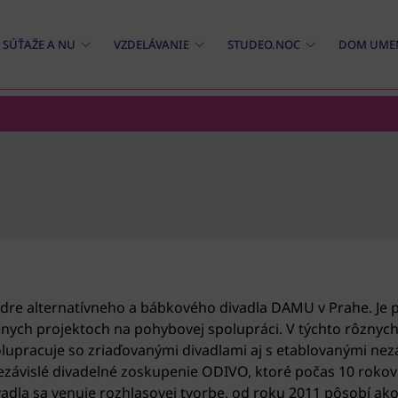
SÚŤAŽE A NU
VZDELÁVANIE
STUDEO.NOC
DOM UME
dre alternatívneho a bábkového divadla DAMU v Prahe. Je 
ôznych projektoch na pohybovej spolupráci. V týchto rôznyc
lupracuje so zriaďovanými divadlami aj s etablovanými nezá
ávislé divadelné zoskupenie ODIVO, ktoré počas 10 rokov 
dla sa venuje rozhlasovej tvorbe, od roku 2011 pôsobí ako