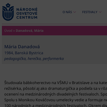
content
O NÁS
FESTIVALY
Úvod
»
Danadová, Mária
Mária Danadová
1984, Banská Bystrica
pedagogička, herečka, performerka
Študovala bábkoherectvo na VŠMU v Bratislave a na kate
režisérka, pôsobí aj ako dramaturgička a podieľa sa v r
ocenení na medzinárodných divadelných festivaloch. Spo
Spolu s Monikou Kováčovou umelecky vedie a formuje nez
100 národných a medzinárodných festivaloch. Okrem diva