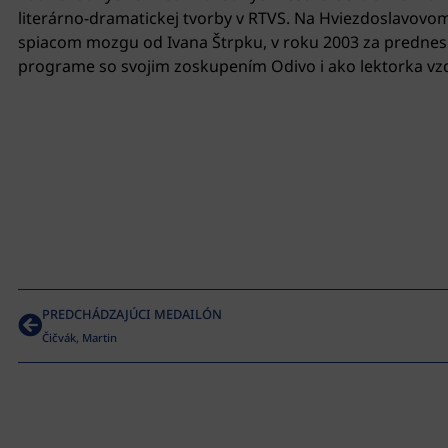
literárno-dramatickej tvorby v RTVS. Na Hviezdoslavovom
spiacom mozgu od Ivana Štrpku, v roku 2003 za prednes
programe so svojim zoskupením Odivo i ako lektorka vzd
PREDCHÁDZAJÚCI MEDAILÓN
Čičvák, Martin