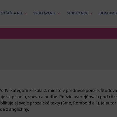
SÚŤAŽE A NU
VZDELÁVANIE
STUDEO.NOC
DOM UME
 IV. kategórii získala 2. miesto v prednese poézie. Študova
enuje sa písaniu, spevu a hudbe. Poéziu uverejňovala pod 
ublikuje aj svoje prozaické texty (Sme, Romboid a i.). Je aut
dá z angličtiny.