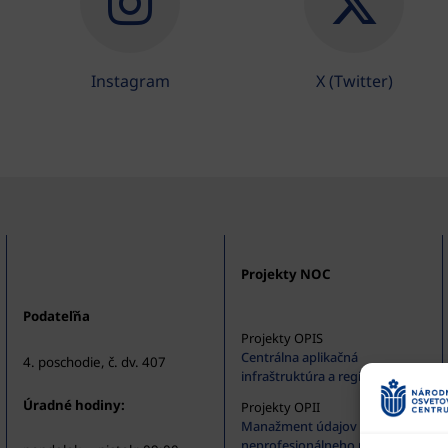
Instagram
X (Twitter)
Projekty NOC
Podateľňa
Projekty OPIS
Centrálna aplikačná
4. poschodie, č. dv. 407
infraštruktúra a registratúra
Úradné hodiny:
Projekty OPII
Manažment údajov v oblasti
neprofesionálneho umenia