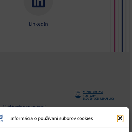
LinkedIn
Vyhlásenie o spracúvaní
osobných údajov
Informácia o používaní súborov cookies
Všeobecné podmienky súťaží
Národné osvetové centrum
je štátna príspevková
Zásady používania súborov
organizácia Ministerstva