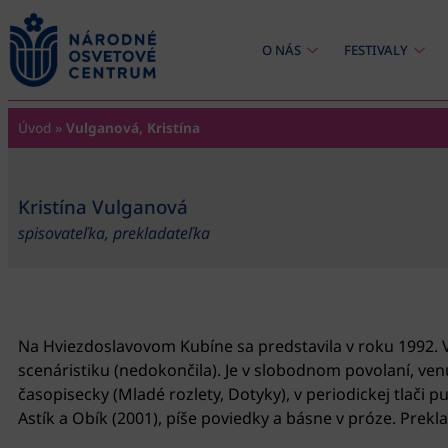
content
O NÁS
FESTIVALY
Úvod
»
Vulganová, Kristína
Kristína Vulganová
spisovateľka, prekladateľka
Na Hviezdoslavovom Kubíne sa predstavila v roku 1992. Vo
scenáristiku (nedokončila). Je v slobodnom povolaní, v
časopisecky (Mladé rozlety, Dotyky), v periodickej tlači p
Astík a Obík (2001), píše poviedky a básne v próze. Prekla