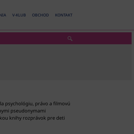
NIA
V-KLUB
OBCHOD
KONTAKT
la psychológiu, právo a filmovú
rôznymi pseudonymami
orkou knihy rozprávok pre deti