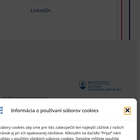
LinkedIn
Vyhlásenie o spracúvaní
osobných údajov
Informácia o používaní súborov cookies
Všeobecné podmienky súťaží
Národné osvetové centrum
je štátna príspevková
Zásady používania súborov
organizácia Ministerstva
bory cookies aby sme pre Vás zabezpečili ten najlepší zážitok z našich
cookies
kultúry SR
ánok aj pri ich opakovanej návšteve. Kliknutím na tlačidlo “Prijať” nám
Vyhlásenie o prístupnosti
súhlas s použitím všetkých súborov cookies. Detailne môžete použitie