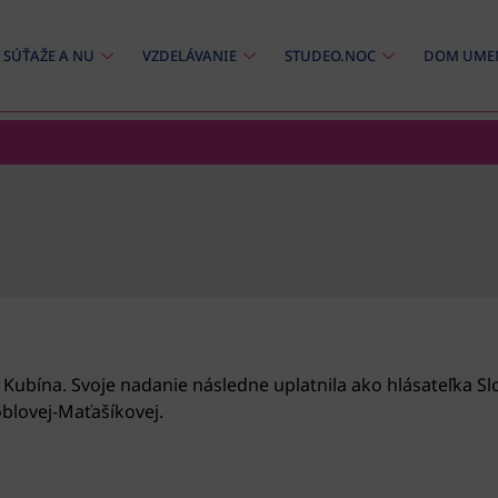
SÚŤAŽE A NU
VZDELÁVANIE
STUDEO.NOC
DOM UME
 Kubína. Svoje nadanie následne uplatnila ako hlásateľka 
óblovej-Maťašíkovej.