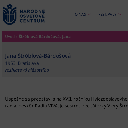
content
O NÁS
FESTIVALY
Úvod
»
Štróblová-Bárdošová, Jana
Jana Štróblová-Bárdošová
1953, Bratislava
rozhlasová hlásateľka
Úspešne sa predstavila na XVII. ročníku Hviezdoslavovho
radia, neskôr Radia VIVA. Je sestrou recitátorky Viery Štr