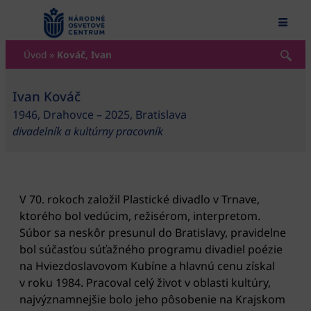
content
Úvod
»
Kováč, Ivan
Ivan Kováč
1946, Drahovce – 2025, Bratislava
divadelník a kultúrny pracovník
V 70. rokoch založil Plastické divadlo v Trnave,
ktorého bol vedúcim, režisérom, interpretom.
Súbor sa neskôr presunul do Bratislavy, pravidelne
bol súčasťou súťažného programu divadiel poézie
na Hviezdoslavovom Kubíne a hlavnú cenu získal
v roku 1984. Pracoval celý život v oblasti kultúry,
najvýznamnejšie bolo jeho pôsobenie na Krajskom