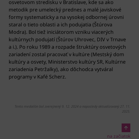
osvetovom stredisku v Bratislave, kde sa ako
metodik pre umelecký prednes a malé javiskové
formy systematicky a na vysokej odbornej úrovni
staral o tieto oblasti a ich podujatia (Štúrova
Modra). Bol tiež iniciátorom vzniku viacerých
kultúrnych podujatí (Štúrov Uhrovec, DIV v Trnave
a i.). Po roku 1989 a rozpade štruktúry osvetových
zariadení zostal pracovať v kultúre (Mestský dom
kultúry a osvety, Ministerstvo kultúry SR, Kultúrne
zariadenia Petržalky), ako dôchodca vytváral
programy v Kafé Scherz.
Tento medailón bol zverejnený 9. 12. 2024 a naposledy aktualizovaný 27. 11.
2025.
na začiatok