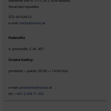
Námestie SNP 471/12, 812 34 Bratislava
Slovenská republika
IČO: 00164615
e-mail:
nocka@nocka.sk
Podateľňa
4. poschodie, č. dv. 407
Úradné hodiny:
pondelok
piatok: 09:00 — 14:00 hod.
—
e-mail:
podatelna@nocka.sk
tel.:
+421 2 204 71 202