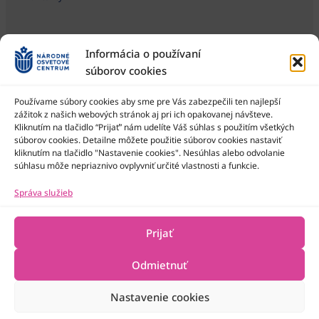
Informácia o používaní
súborov cookies
Používame súbory cookies aby sme pre Vás zabezpečili ten najlepší
zážitok z našich webových stránok aj pri ich opakovanej návšteve.
Kliknutím na tlačidlo “Prijať” nám udelíte Váš súhlas s použitím všetkých
Národné osvetové centrum je štátna príspevková organizácia
Ministerstva kultúry SR
súborov cookies. Detailne môžete použitie súborov cookies nastaviť
kliknutím na tlačidlo "Nastavenie cookies". Nesúhlas alebo odvolanie
súhlasu môže nepriaznivo ovplyvniť určité vlastnosti a funkcie.
Správa služieb
Prijať
Odmietnuť
Nastavenie cookies
2022-2026 © Národné osvetové centrum
Všetky práva vyhradené
Technická podpora