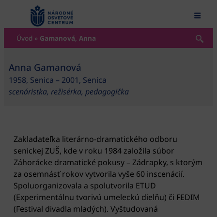
content
Úvod
»
Gamanová, Anna
Anna Gamanová
1958, Senica – 2001, Senica
scenáristka, režisérka, pedagogička
Zakladateľka literárno-dramatického odboru
senickej ZUŠ, kde v roku 1984 založila súbor
Záhorácke dramatické pokusy – Zádrapky, s ktorým
za osemnásť rokov vytvorila vyše 60 inscenácií.
Spoluorganizovala a spolutvorila ETUD
(Experimentálnu tvorivú umeleckú dielňu) či FEDIM
(Festival divadla mladých). Vyštudovaná