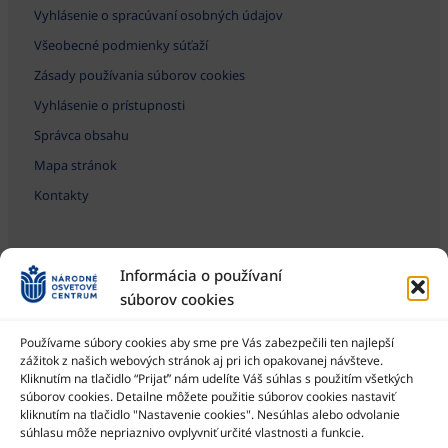
Vyhlásenie o spracúvaní osobných údajov
Všeobecné podmienky súťaží
Zásady používania súborov cookies
Vyhlásenie o prístupnosti
Správca obsahu
Mapa stránok
Kontakty
Informácia o používaní
súborov cookies
Používame súbory cookies aby sme pre Vás zabezpečili ten najlepší
zážitok z našich webových stránok aj pri ich opakovanej návšteve.
Kliknutím na tlačidlo “Prijať” nám udelíte Váš súhlas s použitím všetkých
Národné osvetové centrum je štátna príspevková organizácia
Ministerstva kultúry SR
súborov cookies. Detailne môžete použitie súborov cookies nastaviť
kliknutím na tlačidlo "Nastavenie cookies". Nesúhlas alebo odvolanie
súhlasu môže nepriaznivo ovplyvniť určité vlastnosti a funkcie.