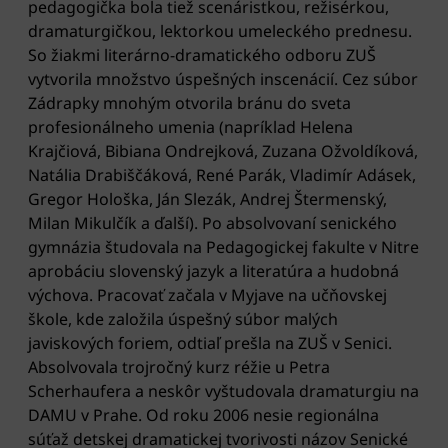
pedagogička bola tiež scenáristkou, režisérkou,
dramaturgičkou, lektorkou umeleckého prednesu.
So žiakmi literárno-dramatického odboru ZUŠ
vytvorila množstvo úspešných inscenácií. Cez súbor
Zádrapky mnohým otvorila bránu do sveta
profesionálneho umenia (napríklad Helena
Krajčiová, Bibiana Ondrejková, Zuzana Ožvoldíková,
Natália Drabiščáková, René Parák, Vladimír Adásek,
Gregor Hološka, Ján Slezák, Andrej Štermenský,
Milan Mikulčík a ďalší). Po absolvovaní senického
gymnázia študovala na Pedagogickej fakulte v Nitre
aprobáciu slovenský jazyk a literatúra a hudobná
výchova. Pracovať začala v Myjave na učňovskej
škole, kde založila úspešný súbor malých
javiskových foriem, odtiaľ prešla na ZUŠ v Senici.
Absolvovala trojročný kurz réžie u Petra
Scherhaufera a neskôr vyštudovala dramaturgiu na
DAMU v Prahe. Od roku 2006 nesie regionálna
súťaž detskej dramatickej tvorivosti názov Senické