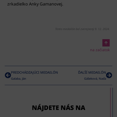
zrkadielko Anky Gamanovej.
Tento medailón bol zverejnený 9. 12. 2024.
na začiatok
PREDCHÁDZAJÚCI MEDAILÓN
ĎALŠÍ MEDAILÓN
Galaba, Ján
Gášeková, Naďa
NÁJDETE NÁS NA