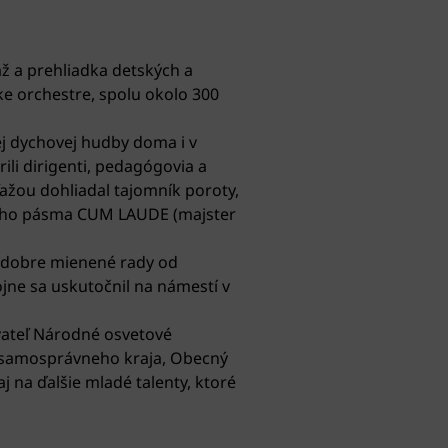
ž a prehliadka detských a
ke orchestre, spolu okolo 300
j dychovej hudby doma i v
li dirigenti, pedagógovia a
ťažou dohliadal tajomník poroty,
atého pásma CUM LAUDE (majster
a dobre mienené rady od
jne sa uskutočnil na námestí v
vateľ Národné osvetové
o samosprávneho kraja, Obecný
j na ďalšie mladé talenty, ktoré