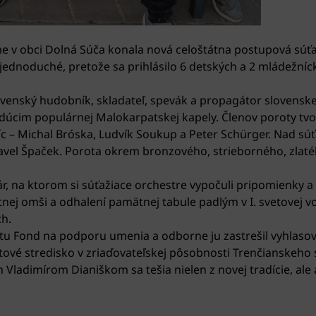
e v obci Dolná Súča konala nová celoštátna postupová súťa
ednoduché, pretože sa prihlásilo 6 detských a 2 mládežníc
nský hudobník, skladateľ, spevák a propagátor slovenske
dúcim populárnej Malokarpatskej kapely. Členov poroty tvori
šíc – Michal Bróska, Ludvík Soukup a Peter Schürger. Nad sú
Pavel Špaček. Porota okrem bronzového, strieborného, zl
, na ktorom si súťažiace orchestre vypočuli pripomienky 
nej omši a odhalení pamätnej tabule padlým v I. svetovej vo
ch.
ektu Fond na podporu umenia a odborne ju zastrešil vyhlaso
etové stredisko v zriaďovateľskej pôsobnosti Trenčianskeh
ladimírom Dianiškom sa tešia nielen z novej tradície, ale a