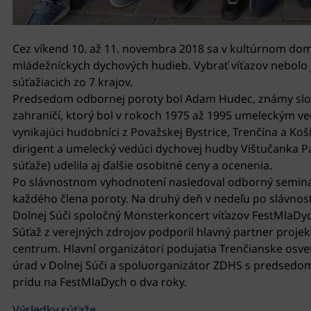
Cez víkend 10. až 11. novembra 2018 sa v kultúrnom dom
mládežníckych dychových hudieb. Vybrať víťazov nebolo j
súťažiacich zo 7 krajov.
Predsedom odbornej poroty bol Adam Hudec, známy slove
zahraničí, ktorý bol v rokoch 1975 až 1995 umeleckým ve
vynikajúci hudobníci z Považskej Bystrice, Trenčína a Ko
dirigent a umelecký vedúci dychovej hudby Vištučanka 
súťaže) udelila aj ďalšie osobitné ceny a ocenenia.
Po slávnostnom vyhodnotení nasledoval odborný seminár
každého člena poroty. Na druhý deň v nedeľu po slávnost
Dolnej Súči spoločný Monsterkoncert víťazov FestMlaDy
Súťaž z verejných zdrojov podporil hlavný partner proj
centrum. Hlavní organizátori podujatia Trenčianske osv
úrad v Dolnej Súči a spoluorganizátor ZDHS s predsedom V
prídu na FestMlaDych o dva roky.
Výsledky súťaže