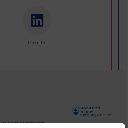
LinkedIn
Vyhlásenie o spracúvaní