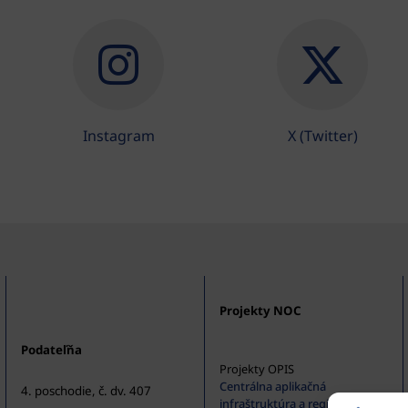
Instagram
X (Twitter)
Projekty NOC
Podateľňa
Projekty OPIS
Centrálna aplikačná
4. poschodie, č. dv. 407
infraštruktúra a registratúra