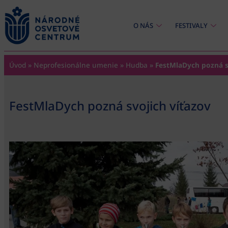
content
O NÁS
FESTIVALY
Úvod
»
Neprofesionálne umenie
»
Hudba
»
FestMlaDych pozná s
FestMlaDych pozná svojich víťazov