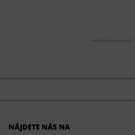
Tento článok bol zverejnený 2
NÁJDETE NÁS NA