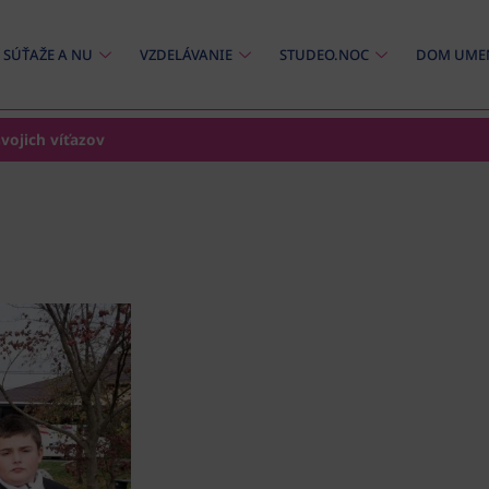
SÚŤAŽE A NU
VZDELÁVANIE
STUDEO.NOC
DOM UME
vojich víťazov