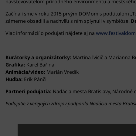
navštevovateľom prírodného environmentu a mestského p
Začínali sme v roku 2015 prvým DOMom s podtitulom „T
zámerne obsadili a nachvíľu s ním splynuli v symbióze.
De
Viac informácií o podujatí nájdete aj na
www.festivaldo
Kurátorky a organizátorky:
Martina Ivičič a Marianna B
Grafika:
Karel Bařina
Animácia/video:
Marián Vredík
Hudba:
Erik Pánči
Partneri podujatia:
Nadácia mesta Bratislavy, Národné
Podujatie z verejných zdrojov podporila Nadácia mesta Bratisl