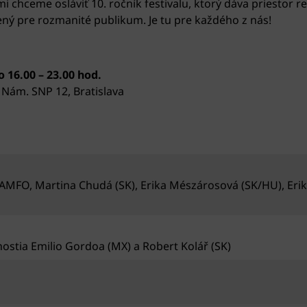
i chceme osláviť 10. ročník festivalu, ktorý dáva priestor r
ný pre rozmanité publikum. Je tu pre každého z nás!
 16.00 – 23.00 hod.
Nám. SNP 12, Bratislava
 AMFO, Martina Chudá (SK), Erika Mészárosová (SK/HU), Erik
hostia Emilio Gordoa (MX) a Robert Kolář (SK)