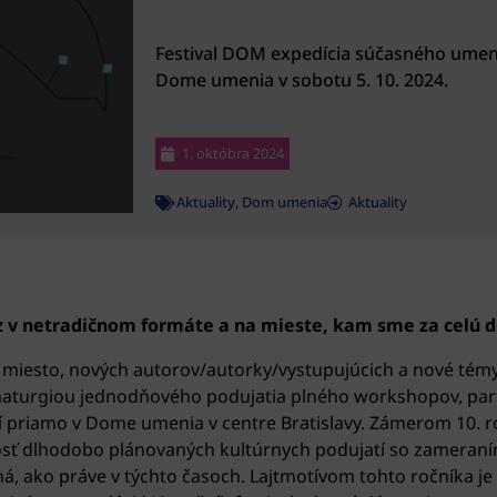
Festival DOM expedícia súčasného umenia
Dome umenia v sobotu 5. 10. 2024.
1. októbra 2024
Aktuality
,
Dom umenia
Aktuality
az v netradičnom formáte a na mieste, kam sme za celú d
 miesto, nových autorov/autorky/vystupujúcich a nové témy,
amaturgiou jednodňového podujatia plného workshopov, part
priamo v Dome umenia v centre Bratislavy. Zámerom 10. ro
ť dlhodobo plánovaných kultúrnych podujatí so zameraním 
á, ako práve v týchto časoch. Lajtmotívom tohto ročníka je