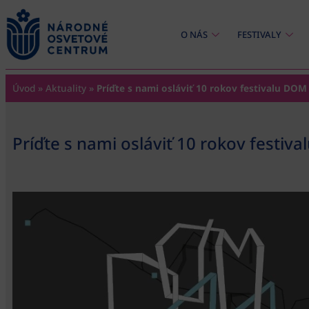
content
O NÁS
FESTIVALY
Úvod
»
Aktuality
»
Príďte s nami osláviť 10 rokov festivalu DOM
Príďte s nami osláviť 10 rokov festiv