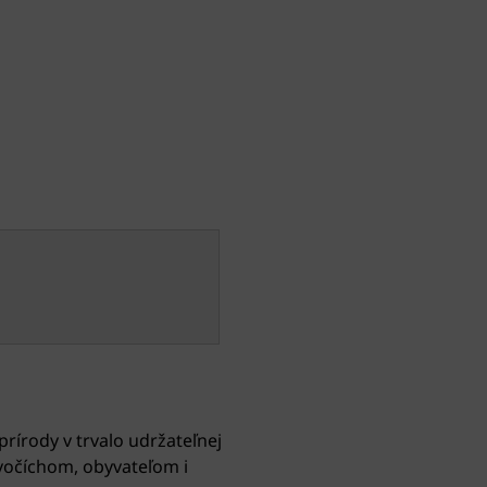
írody v trvalo udržateľnej
ivočíchom, obyvateľom i