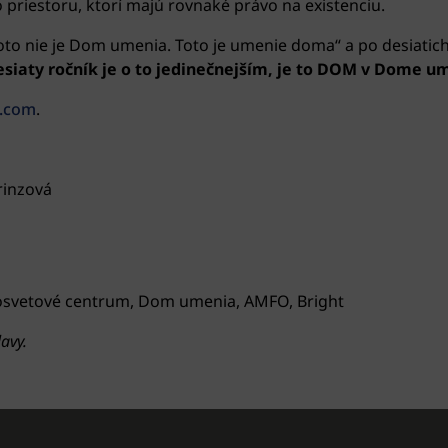
riestoru, ktorí majú rovnaké právo na existenciu.
oto nie je Dom umenia. Toto je umenie doma“ a po desiat
siaty ročník je o to jedinečnejším, je to DOM v Dome u
m.com
.
rinzová
 osvetové centrum, Dom umenia, AMFO, Bright
avy.