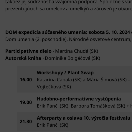
taktiež jej súdržnosť a vzájomná podpora. Spoločne s vam
prezentujúcich sa umelcov a umelkýň a zároveň je otvore
DOM expedícia súčasného umenia: sobota 5. 10. 2024 o
Dom umenia (2. poschodie), Národné osvetové centrum, 
Participatívne dielo ∙
Martina Chudá (SK)
Autorská kniha ∙
Dominika Bolgáčová (SK)
Workshopy / Plant Swap
16.00
Katarína Cabala (SK) a Mária Šimová (SK) –
Vojtečková (SK)
Hudobno-performatívne vystúpenia
19.00
Erik Pánči (SK), Barbora Tomášková (SK) + 
Afterparty a oslava 10. výročia festivalu
21.30
Erik Pánči (SK)