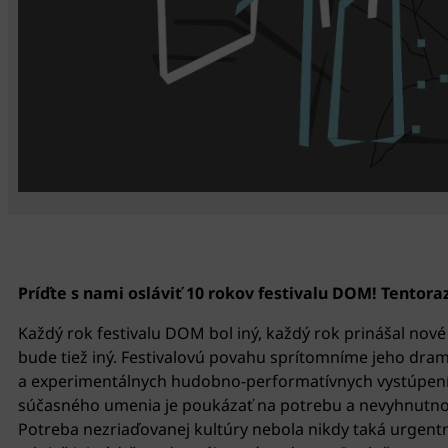
Príďte s nami osláviť 10 rokov festivalu DOM! Tentor
Každý rok festivalu DOM bol iný, každý rok prinášal nové
bude tiež iný. Festivalovú povahu sprítomníme jeho dr
a experimentálnych hudobno-performatívnych vystúpení 
súčasného umenia je poukázať na potrebu a nevyhnutnos
Potreba nezriaďovanej kultúry nebola nikdy taká urgentn