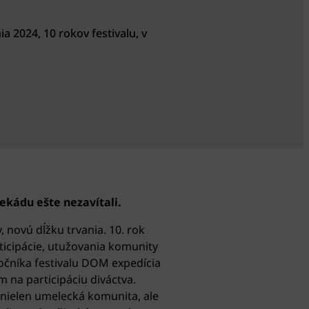
 2024, 10 rokov festivalu, v
ekádu ešte nezavítali.
 novú dĺžku trvania. 10. rok
icipácie, utužovania komunity
čníka festivalu DOM expedícia
na participáciu diváctva.
 nielen umelecká komunita, ale