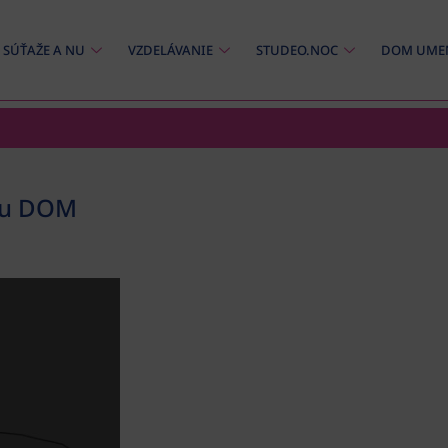
SÚŤAŽE A NU
VZDELÁVANIE
STUDEO.NOC
DOM UME
alu DOM