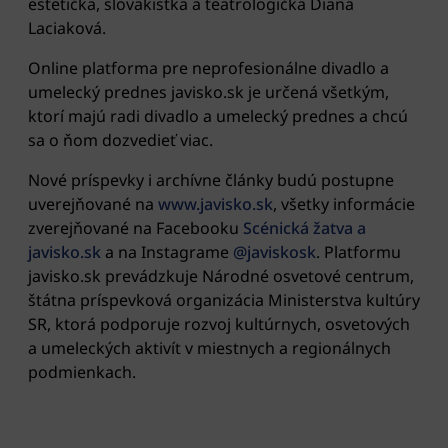
estetička, slovakistka a teatrologička Diana
Laciaková.
Online platforma pre neprofesionálne divadlo a
umelecký prednes javisko.sk je určená všetkým,
ktorí majú radi divadlo a umelecký prednes a chcú
sa o ňom dozvedieť viac.
Nové príspevky i archívne články budú postupne
uverejňované na
www.javisko.sk
, všetky informácie
zverejňované na Facebooku
Scénická žatva a
javisko.sk
a na Instagrame
@javiskosk
. Platformu
javisko.sk prevádzkuje Národné osvetové centrum,
štátna príspevková organizácia Ministerstva kultúry
SR, ktorá podporuje rozvoj kultúrnych, osvetových
a umeleckých aktivít v miestnych a regionálnych
podmienkach.