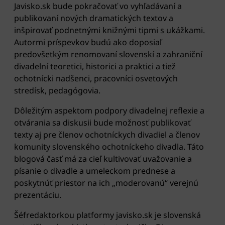
Javisko.sk bude pokračovať vo vyhľadávaní a
publikovaní nových dramatických textov a
inšpirovať podnetnými knižnými tipmi s ukážkami.
Autormi príspevkov budú ako doposiaľ
predovšetkým renomovaní slovenskí a zahraniční
divadelní teoretici, historici a praktici a tiež
ochotnícki nadšenci, pracovníci osvetových
stredísk, pedagógovia.
Dôležitým aspektom podpory divadelnej reflexie a
otvárania sa diskusii bude možnosť publikovať
texty aj pre členov ochotníckych divadiel a členov
komunity slovenského ochotníckeho divadla. Táto
blogová časť má za cieľ kultivovať uvažovanie a
písanie o divadle a umeleckom prednese a
poskytnúť priestor na ich „moderovanú“ verejnú
prezentáciu.
Šéfredaktorkou platformy javisko.sk je slovenská