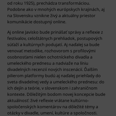
od roku 1925), prechádza transformáciou.
Podobne ako v mnohých európskych krajinách, aj
na Slovensku vznikne živý a aktuálny priestor
komunikácie dostupný online.
Aj online Javisko bude prinášať správy a reflexie z
festivalov, celoštátnych prehliadok, postupových
súťaží a kultúrnych podujatí. Aj naďalej sa bude
venovať metodike, rozhovorom s profilovými
osobnosťami nielen ochotníckeho divadla a
umeleckého prednesu a nadviaže na líniu
divadelných recenzií nových inscenácií. Ďalším
pilierom platformy budú aj naďalej priehľady do
sveta divadelnej vedy a umeleckého prednesu: do
ich dejín a teórie, v slovenskom i zahraničnom
kontexte. Dôležitým bodom novej koncepcie bude
aktuálnosť: živé reflexie vrátane kultúrno-
spoločenských komentárov na dôležité témy a
otázky v divadle, umení, kultúre a spoločnosti.