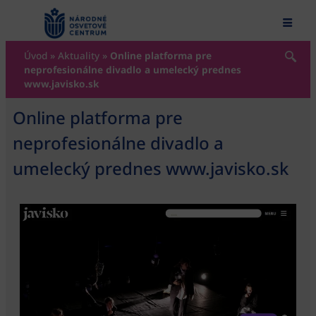
content
Úvod
»
Aktuality
»
Online platforma pre
neprofesionálne divadlo a umelecký prednes
www.javisko.sk
Online platforma pre
neprofesionálne divadlo a
umelecký prednes www.javisko.sk