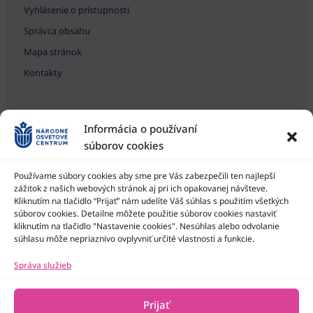
Vyhlásenie o prístupnosti
Správca obsahu
Mapa stránok
Kontakty
Informácia o používaní
súborov cookies
Používame súbory cookies aby sme pre Vás zabezpečili ten najlepší
zážitok z našich webových stránok aj pri ich opakovanej návšteve.
Kliknutím na tlačidlo “Prijať” nám udelíte Váš súhlas s použitím všetkých
Národné osvetové centrum je štátna príspevková organizácia
Ministerstva kultúry SR
súborov cookies. Detailne môžete použitie súborov cookies nastaviť
kliknutím na tlačidlo "Nastavenie cookies". Nesúhlas alebo odvolanie
súhlasu môže nepriaznivo ovplyvniť určité vlastnosti a funkcie.
Správa služieb
Prijať