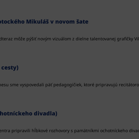
potockého Mikuláš v novom šate
dteraz môže pýšiť novým vizuálom z dielne talentovanej grafičky Vik
 cesty)
dnesu sme vyspovedali päť pedagogičiek, ktoré pripravujú recitátor
chotníckeho divadla)
ntra pripravili hĺbkové rozhovory s pamätníkmi ochotníckeho diva