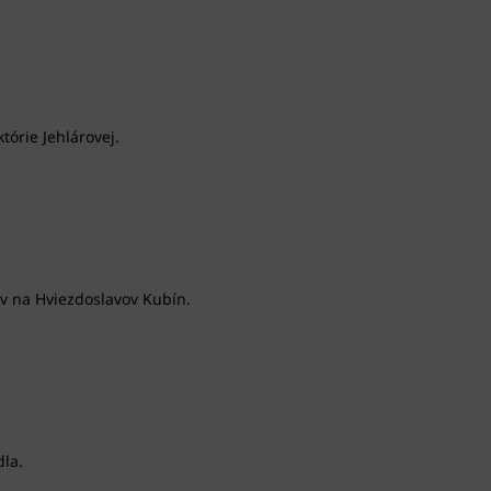
tórie Jehlárovej.
ov na Hviezdoslavov Kubín.
dla.