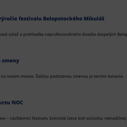
výročie festivalu Belopotockého Mikuláš
pová súťaž a prehliadka neprofesionálneho divadla dospelých Belop
é zmeny
M na novom mieste. Ďalšou podstatnou zmenou je termín konania.
urzu NOC
ava – návštevníci festivalu Scénická žatva boli súčasťou netradičnej