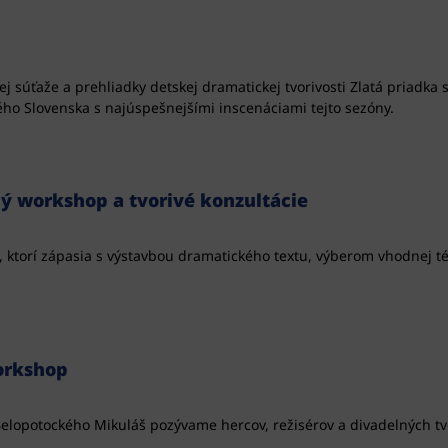
j súťaže a prehliadky detskej dramatickej tvorivosti Zlatá priadka 
ého Slovenska s najúspešnejšími inscenáciami tejto sezóny.
ý workshop a tvorivé konzultácie
 ktorí zápasia s výstavbou dramatického textu, výberom vhodnej té
orkshop
alu Belopotockého Mikuláš pozývame hercov, režisérov a divadelných 