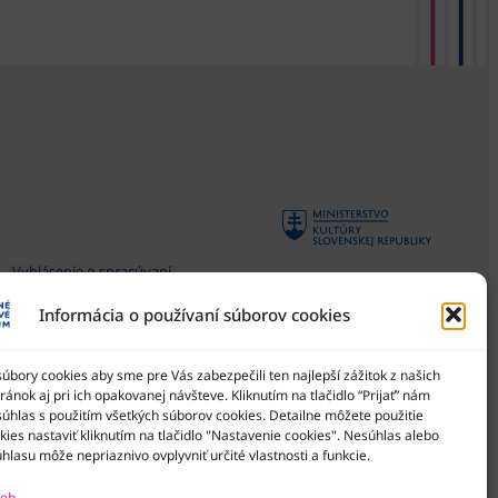
Vyhlásenie o spracúvaní
osobných údajov
Informácia o používaní súborov cookies
Všeobecné podmienky súťaží
Národné osvetové centrum
je štátna príspevková
Zásady používania súborov
organizácia Ministerstva
bory cookies aby sme pre Vás zabezpečili ten najlepší zážitok z našich
cookies
kultúry SR
ánok aj pri ich opakovanej návšteve. Kliknutím na tlačidlo “Prijať” nám
Vyhlásenie o prístupnosti
súhlas s použitím všetkých súborov cookies. Detailne môžete použitie
ies nastaviť kliknutím na tlačidlo "Nastavenie cookies". Nesúhlas alebo
Správca obsahu
hlasu môže nepriaznivo ovplyvniť určité vlastnosti a funkcie.
Mapa stránok
ieb