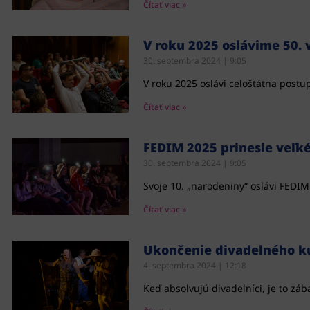
Čítať viac »
V roku 2025 oslávime 50. 
30. septembra 2024
9:05
V roku 2025 oslávi celoštátna postu
Čítať viac »
FEDIM 2025 prinesie veľk
30. septembra 2024
9:05
Svoje 10. „narodeniny“ oslávi FEDI
Čítať viac »
Ukončenie divadelného k
4. septembra 2024
12:18
Keď absolvujú divadelníci, je to záb