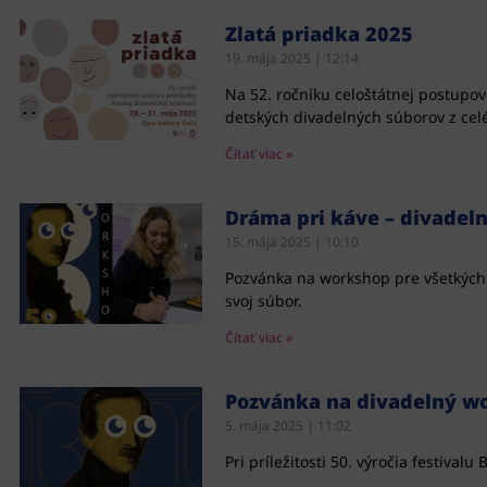
Zlatá priadka 2025
19. mája 2025
12:14
Na 52. ročníku celoštátnej postupove
detských divadelných súborov z cel
Čítať viac »
Dráma pri káve – divadeln
15. mája 2025
10:10
Pozvánka na workshop pre všetkých,
svoj súbor.
Čítať viac »
Pozvánka na divadelný w
5. mája 2025
11:02
Pri príležitosti 50. výročia festiv