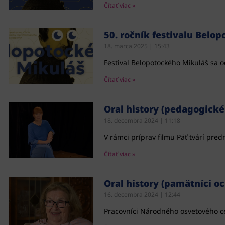
Čítať viac »
50. ročník festivalu Belo
18. marca 2025
15:43
Festival Belopotockého Mikuláš sa o
Čítať viac »
Oral history (pedagogické
18. decembra 2024
11:18
V rámci príprav filmu Päť tvárí pre
Čítať viac »
Oral history (pamätníci o
16. decembra 2024
12:44
Pracovníci Národného osvetového ce