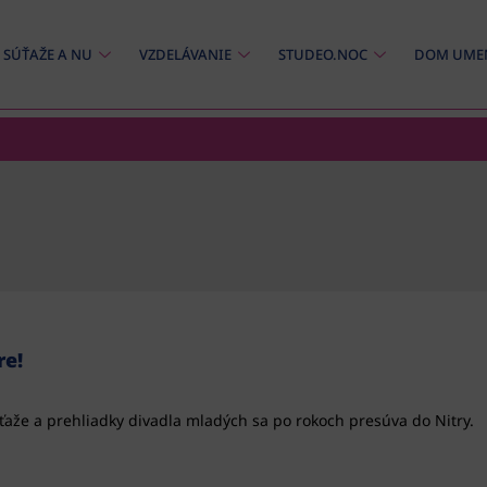
SÚŤAŽE A NU
VZDELÁVANIE
STUDEO.NOC
DOM UME
re!
úťaže a prehliadky divadla mladých sa po rokoch presúva do Nitry.