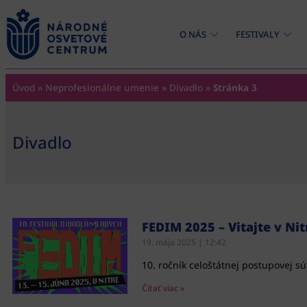
content
O NÁS
FESTIVALY
Úvod
»
Neprofesionálne umenie
»
Divadlo
»
Stránka 3
Divadlo
FEDIM 2025 – Vitajte v Nit
19. mája 2025
12:42
10. ročník celoštátnej postupovej s
Čítať viac »