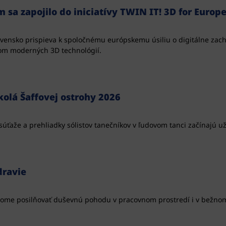
a zapojilo do iniciatívy TWIN IT! 3D for Europe’s
lovensko prispieva k spoločnému európskemu úsiliu o digitálne zac
vom moderných 3D technológií.
olá Šaffovej ostrohy 2026
súťaže a prehliadky sólistov tanečníkov v ľudovom tanci začínajú už
dravie
edome posilňovať duševnú pohodu v pracovnom prostredí i v bežnom