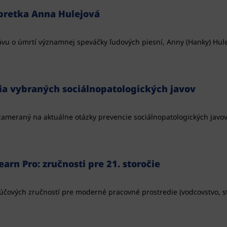
rpretka Anna Hulejová
ávu o úmrtí významnej speváčky ľudových piesní, Anny (Hanky) Hulejo
a vybraných sociálnopatologických javov
meraný na aktuálne otázky prevencie sociálnopatologických javov
rn Pro: zručnosti pre 21. storočie
čových zručností pre moderné pracovné prostredie (vodcovstvo, stres