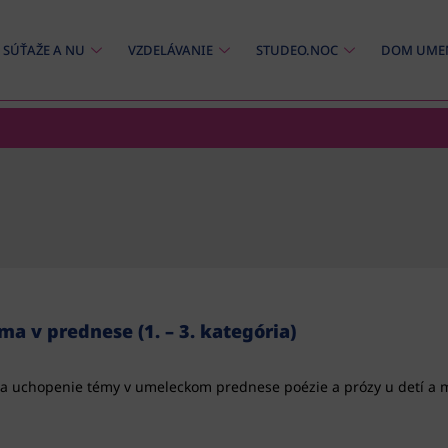
SÚŤAŽE A NU
VZDELÁVANIE
STUDEO.NOC
DOM UME
 v prednese (1. – 3. kategória)
a uchopenie témy v umeleckom prednese poézie a prózy u detí a 