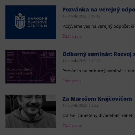
Pozvánka na verejný odpo
17. apríla 2026
18:12
Pozývame vás na verejný odpočet či
Čítať viac »
Odborný seminár: Rozvoj 
14. apríla 2026
10:07
Pozvánka na odborný seminár s tema
Čítať viac »
Za Marošom Krajčovičom
13. apríla 2026
9:22
Odišiel zanietený divadelník, rebel,
Čítať viac »