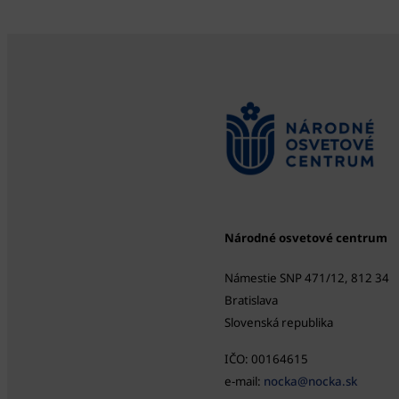
Národné osvetové centrum
Námestie SNP 471/12, 812 34
Bratislava
Slovenská republika
IČO: 00164615
e-mail:
nocka@nocka.sk