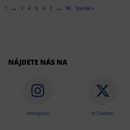
1
…
3
4
5
6
7
…
96
Staršie »
NÁJDETE NÁS NA
Instagram
X (Twitter)