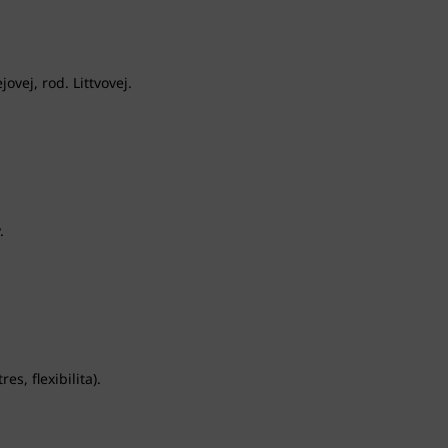
vej, rod. Littvovej.
.
, flexibilita).