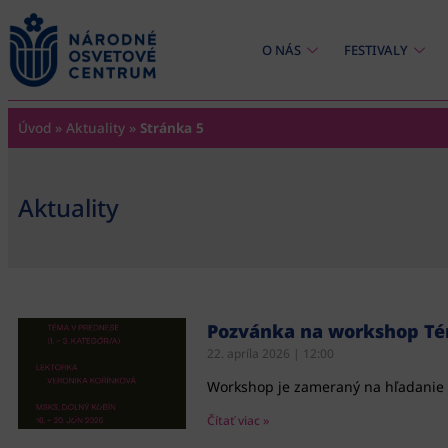
content
O NÁS
FESTIVALY
Úvod
»
Aktuality
»
Stránka 5
Aktuality
Pozvánka na workshop Téma
22. apríla 2026
12:00
Workshop je zameraný na hľadanie 
Čítať viac »