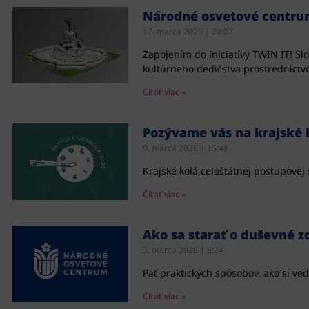
Národné osvetové centrum s
17. marca 2026
20:07
Zapojením do iniciatívy TWIN IT! S
kultúrneho dedičstva prostredníct
Čítať viac »
Pozývame vás na krajské k
9. marca 2026
15:48
Krajské kolá celoštátnej postupovej 
Čítať viac »
Ako sa starať o duševné z
3. marca 2026
8:24
Päť praktických spôsobov, ako si v
Čítať viac »