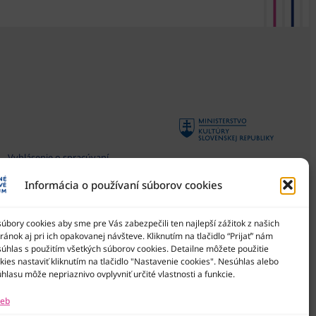
Vyhlásenie o spracúvaní
osobných údajov
Informácia o používaní súborov cookies
Všeobecné podmienky súťaží
Národné osvetové centrum
je štátna príspevková
Zásady používania súborov
organizácia Ministerstva
bory cookies aby sme pre Vás zabezpečili ten najlepší zážitok z našich
cookies
kultúry SR
ánok aj pri ich opakovanej návšteve. Kliknutím na tlačidlo “Prijať” nám
Vyhlásenie o prístupnosti
súhlas s použitím všetkých súborov cookies. Detailne môžete použitie
ies nastaviť kliknutím na tlačidlo "Nastavenie cookies". Nesúhlas alebo
Správca obsahu
hlasu môže nepriaznivo ovplyvniť určité vlastnosti a funkcie.
Mapa stránok
ieb
Kontakty