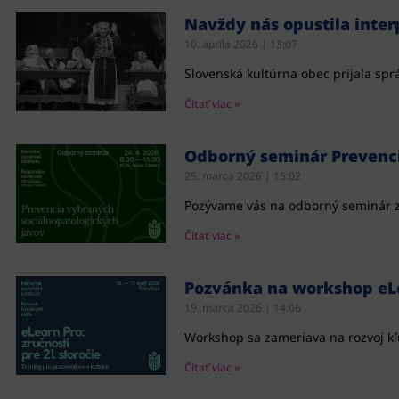
Navždy nás opustila inte
10. apríla 2026
13:07
Slovenská kultúrna obec prijala spr
Čítať viac »
Odborný seminár Prevenci
25. marca 2026
15:02
Pozývame vás na odborný seminár za
Čítať viac »
Pozvánka na workshop eLea
19. marca 2026
14:06
Workshop sa zameriava na rozvoj kľú
Čítať viac »