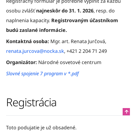
Registračný formulár je potrebné vyplniť za každú
osobu zvlášť
najneskôr do 31. 1. 2026
, resp. do
naplnenia kapacity.
Registrovaným účastníkom
budú zaslané informácie.
Kontaktná osoba:
Mgr. art. Renata Jurčová,
renata.jurcova@nocka.sk
, +421 2 204 71 249
Organizátor:
Národné osvetové centrum
Slovné spojenie 7 program v *.pdf
Registrácia
Toto podujatie je už obsadené.