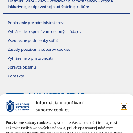
Erasmus+ 2024 – 2025 – Vzdelávanie zamestnancov – cesta k
inkluzívnej, zodpovednej a udržateľnej kultúre
Prihlásenie pre administrátorov
Vyhlásenie o spracúvaní osobných údajov
Všeobecné podmienky súťaží
Zásady používania súborov cookies
Vyhlásenie o prístupnosti
Správca obsahu
Kontakty
Informácia o používaní
súborov cookies
Používame súbory cookies aby sme pre Vás zabezpečili ten najlepší
zážitok z našich webových stránok aj pri ich opakovanej návšteve.
Národné osvetové centrum je štátna príspevková organizácia