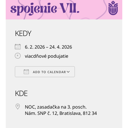
KEDY
6. 2. 2026 – 24. 4. 2026
viacdňové podujatie
ADD TO CALENDAR
Download ICS
Google Calendar
iCalendar
Office 365
Outlook Live
KDE
NOC, zasadačka na 3. posch.
Nám. SNP č. 12, Bratislava, 812 34