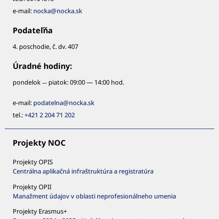
e-mail:
nocka@nocka.sk
Podateľňa
4. poschodie, č. dv. 407
Úradné hodiny:
pondelok
piatok: 09:00 — 14:00 hod.
—
e-mail:
podatelna@nocka.sk
tel.:
+421 2 204 71 202
Projekty NOC
Projekty OPIS
Centrálna aplikačná infraštruktúra a registratúra
Projekty OPII
Manažment údajov v oblasti neprofesionálneho umenia
Projekty Erasmus+