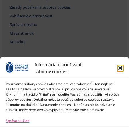
Zásady používania súborov cookies
Vyhlásenie o prístupnosti
Správca obsahu
Mapa stránok
Kontakty
Informácia o používaní
súborov cookies
Používame súbory cookies aby sme pre Vás zabezpečili ten najlepší
zážitok z našich webových stránok aj pri ich opakovanej návšteve.
Kliknutím na tlačidlo “Prijať” nám udelíte Váš súhlas s použitím všetkých
Národné osvetové centrum je štátna príspevková organizácia
Ministerstva kultúry SR
súborov cookies. Detailne môžete použitie súborov cookies nastaviť
kliknutím na tlačidlo "Nastavenie cookies". Nesúhlas alebo odvolanie
súhlasu môže nepriaznivo ovplyvniť určité vlastnosti a funkcie.
Správa služieb