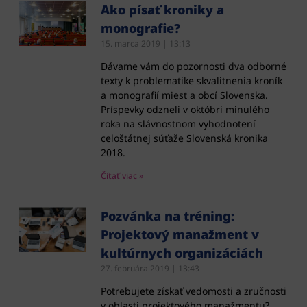
Ako písať kroniky a
monografie?
15. marca 2019
13:13
Dávame vám do pozornosti dva odborné
texty k problematike skvalitnenia kroník
a monografií miest a obcí Slovenska.
Príspevky odzneli v októbri minulého
roka na slávnostnom vyhodnotení
celoštátnej súťaže Slovenská kronika
2018.
Čítať viac »
Pozvánka na tréning:
Projektový manažment v
kultúrnych organizáciách
27. februára 2019
13:43
Potrebujete získať vedomosti a zručnosti
v oblasti projektového manažmentu?