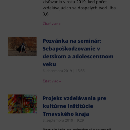
zisťovania v roku 2019, keď počet
vzdelávajúcich sa dospelých tvoril iba
3,6
Čítať viac »
Pozvánka na seminár:
Sebapoškodzovanie v
detskom a adolescentnom
veku
6. decembra 2019
15:35
Čítať viac »
Projekt vzdelávania pre
kultúrne inštitúcie
Trnavského kraja
3. septembra 2019
9:29
Participácia na primárnej prevencii