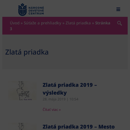
content
Úvod
»
Súťaže a prehliadky
»
Zlatá priadka
»
Stránka
3
Zlatá priadka
Zlatá priadka 2019 –
výsledky
28. mája 2019
10:54
Čítať viac »
Zlatá priadka 2019 – Mesto