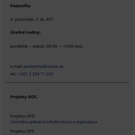
Podateľňa
4. poschodie, č. dv. 407
Úradné hodiny:
pondelok
piatok: 09:00 — 14:00 hod.
—
e-mail:
podatelna@nocka.sk
tel.:
+421 2 204 71 202
Projekty NOC
Projekty OPIS
Centrálna aplikačná infraštruktúra a registratúra
Projekty OPII