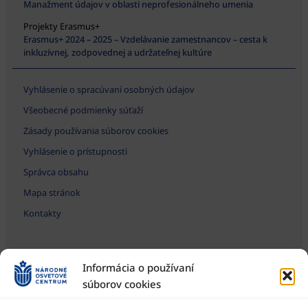
Manažment údajov v oblasti neprofesionálneho umenia
Projekty Erasmus+
Erasmus+ 2024 – 2025 – Vzdelávanie zamestnancov – cesta k
inkluzívnej, zodpovednej a udržateľnej kultúre
Vyhlásenie o spracúvaní osobných údajov
Všeobecné podmienky súťaží
Zásady používania súborov cookies
Vyhlásenie o prístupnosti
Správca obsahu
Mapa stránok
Kontakty
Informácia o používaní
súborov cookies