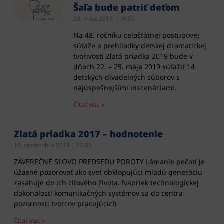
Šaľa bude patriť deťom
20. mája 2019
16:50
Na 48. ročníku celoštátnej postupovej
súťaže a prehliadky detskej dramatickej
tvorivosti Zlatá priadka 2019 bude v
dňoch 22. – 25. mája 2019 súťažiť 14
detských divadelných súborov s
najúspešnejšími inscenáciami.
Čítať viac »
Zlatá priadka 2017 – hodnotenie
16. septembra 2018
23:52
ZÁVEREČNÉ SLOVO PREDSEDU POROTY Lámanie pečatí Je
úžasné pozorovať ako svet obklopujúci mladú generáciu
zasahuje do ich citového života. Napriek technologickej
dokonalosti komunikačných systémov sa do centra
pozornosti tvorcov pracujúcich
Čítať viac »